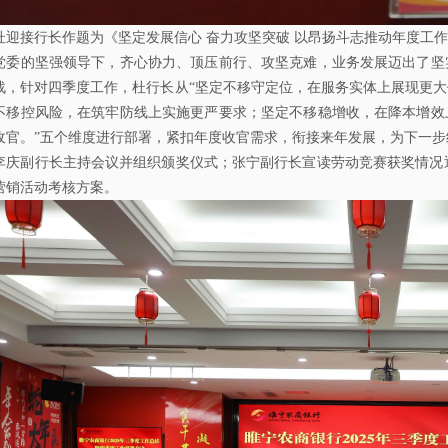
杜迎接行长作题为
《坚定发展信心
奋力攻坚突破
以昂扬斗志推动年度工作
党委的坚强领导下，齐心协力、顶压前行、攻坚克难，业务发展迈出了坚
战，针对四季度工作，杜行长从“坚定不移守定位，在服务实体上展现更
不移控风险，在筑牢防线上实施更严要求；坚定不移稳增收，在降本增效
收官。”五个维度进行部署，紧扣年度收官需求，衔接来年发展，为下一步
李庆副行长主持会议并组织颁奖仪式；
张宁副行长
宣读劳动竞赛获奖情况
营销活动考核
方案。