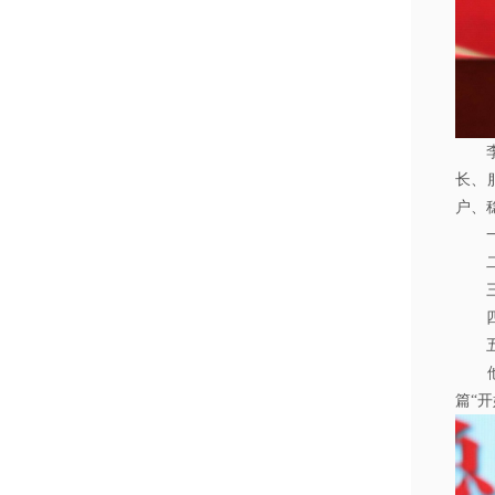
长、
户、
篇“