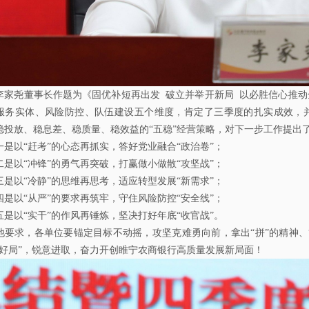
李家尧董事长作题为《固优补短再出发 破立并举开新局 以必胜信心推
服务实体、风险防控、队伍建设五个维度，肯定了三季度的扎实成效，并
稳投放、稳息差、稳质量、稳效益的“五稳”经营策略，
对下一步工作
提出
一是以“赶考”的心态再抓实，答好党业融合“政治卷”
；
二是以“冲锋”的勇气再突破，打赢做小做散“攻坚战”
；
三是以“冷静”的思维再思考，适应转型发展“新需求”
；
四是以“从严”的要求再筑牢，守住风险防控“安全线”
；
五是以“实干”的作风再锤炼，坚决打好年底“收官战”
。
他要求，各单位
要锚定目标不动摇，攻坚克难勇向前，拿出“拼”的精神、“
开好局”，锐意进取，奋力开创睢宁农商银行高质量发展新局面！