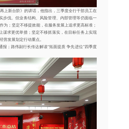
再上新台阶》
的讲话，他指出，三季度全行干部员工在
实步伐。但业务结构、风险管理、内部管理等仍面临一
大作为；坚定不移提效能，在服务发展上追求更高标准；
上谋求更优举措；坚定不移抓落实，在目标任务上实现
经营发展划定行动重点。
通报；
路伟
副行长传达解读
“
拓面提质 争先进位
”
四季度